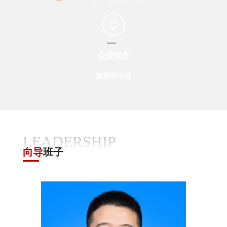
QIYE WENHUA
企业理念
打造西部领先、
优美旅游供应商
打造西部领先、
旅游即生涯
以人为本
优美旅游
以人为本
天下一流的综合性文旅龙头企业
天下一流的综合性文旅龙头企业
逍遥生涯创享家
行知合一
逍遥生涯
行知合一
文旅资源合资人
创享生涯
创享生涯
LEADERSHIP
向导
班子